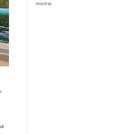
mostrar.
e
ad