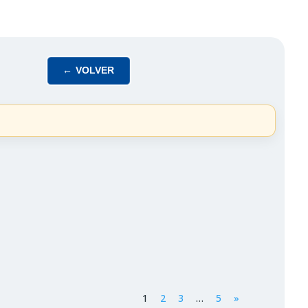
← VOLVER
1
2
3
…
5
»