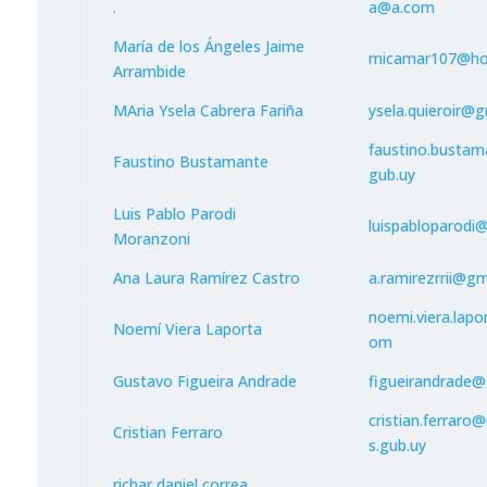
.
a@a.com
María de los Ángeles Jaime
micamar107@ho
Arrambide
MAria Ysela Cabrera Fariña
ysela.quieroir@
faustino.busta
Faustino Bustamante
gub.uy
Luis Pablo Parodi
luispabloparodi
Moranzoni
Ana Laura Ramírez Castro
a.ramirezrrii@g
noemi.viera.lap
Noemí Viera Laporta
om
Gustavo Figueira Andrade
figueirandrade
cristian.ferraro
Cristian Ferraro
s.gub.uy
richar daniel correa