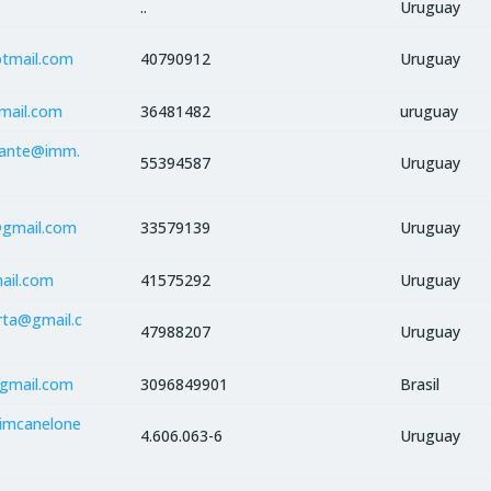
..
Uruguay
tmail.com
40790912
Uruguay
gmail.com
36481482
uruguay
mante@imm.
55394587
Uruguay
@gmail.com
33579139
Uruguay
mail.com
41575292
Uruguay
orta@gmail.c
47988207
Uruguay
@gmail.com
3096849901
Brasil
@imcanelone
4.606.063-6
Uruguay