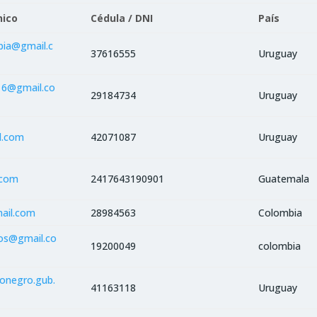
nico
Cédula / DNI
País
pia@gmail.c
37616555
Uruguay
16@gmail.co
29184734
Uruguay
l.com
42071087
Uruguay
.com
2417643190901
Guatemala
ail.com
28984563
Colombia
nos@gmail.co
19200049
colombia
ionegro.gub.
41163118
Uruguay