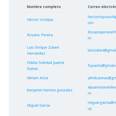
Nombre completo
Correo electró
hectortopourchi
Héctor Urchipia
om
Rosariopereira9
Rosario Pereira
m
Luis Enrique Zuliani
luiszuliani@gmai
Hernandez
Fidelia Soledad Juantá
fsjuanta@gmail
Guinac
Miriam Ariza
yilmilcannas@gm
elpuentearandi
benjamin herrera gonzalez
m
miguel.garcia@r
Miguel García
uy