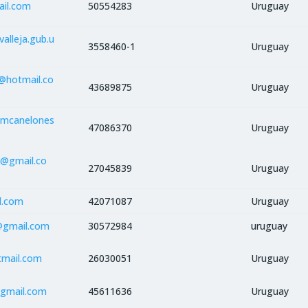
ail.com
50554283
Uruguay
valleja.gub.u
3558460-1
Uruguay
@hotmail.co
43689875
Uruguay
imcanelones
47086370
Uruguay
8@gmail.co
27045839
Uruguay
l.com
42071087
Uruguay
@gmail.com
30572984
uruguay
tmail.com
26030051
Uruguay
@gmail.com
45611636
Uruguay